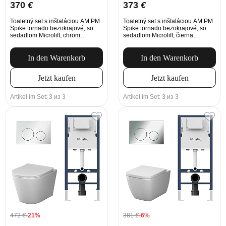
370
€
373
€
Toaletný set s inštaláciou AM.PM
Toaletný set s inštaláciou AM.PM
Spike tornado bezokrajové, so
Spike tornado bezokrajové, so
sedadlom Microlift, chrom
sedadlom Microlift, čierna
Mechanické tlačidlo na
Mechanické tlačidlo na
splachovanie
splachovanie
In den Warenkorb
In den Warenkorb
Jetzt kaufen
Jetzt kaufen
Artikel im Set: 3 из 3
Artikel im Set: 3 из 3
472
€
-21%
381
€
-6%