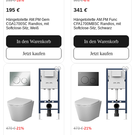
233
€
-16%
361
€
-6%
195
€
341
€
Hängetoilette AM.PM Gem
Hängetoilette AM.PM Func
CGA1700SC Randlos, mit
CFA1700MBSC Randlos, mit
Softclose-Sitz, Weiß
Softclose-Sitz, Schwarz
In den Warenkorb
In den Warenkorb
Jetzt kaufen
Jetzt kaufen
470
€
-21%
473
€
-21%