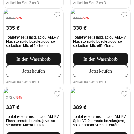
Artikel im Set: 3 из 3
Artikel im Set: 3 из 3
370
€
-9%
373
€
-9%
335
€
338
€
Toaletný set s inštaláciou AM.PM
Toaletný set s inštaláciou AM.PM
Flash tornado bezokrajové, so
Flash tornado bezokrajové, so
sedadlom Microlift, chrom
sedadlom Microlift, čierna
Mechanické tlačidlo na
Mechanické tlačidlo na
splachovanie
splachovanie
In den Warenkorb
In den Warenkorb
Jetzt kaufen
Jetzt kaufen
Artikel im Set: 3 из 3
Artikel im Set: 3 из 3
372
€
-9%
337
€
389
€
Toaletný set s inštaláciou AM.PM
Toaletný set s inštaláciou AM.PM
Flash tornado bezokrajové, so
Spirit V2.0 tornado bezokrajové,
sedadlom Microlift, biela
so sedadlom Microlift, chróm
Mechanické tlačidlo na
Mechanické tlačidlo na
splachovanie
splachovanie