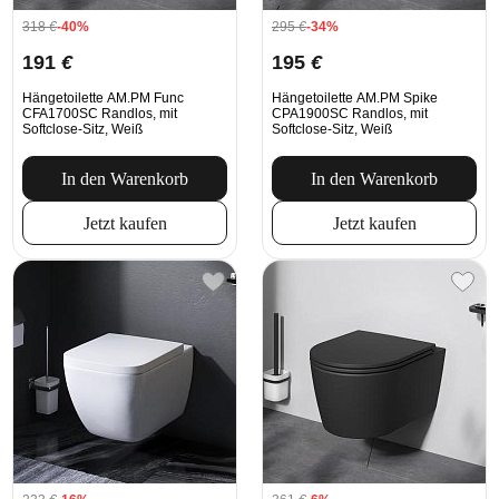
318
€
-40%
295
€
-34%
191
€
195
€
Hängetoilette AM.PM Func
Hängetoilette AM.PM Spike
CFA1700SC Randlos, mit
CPA1900SC Randlos, mit
Softclose-Sitz, Weiß
Softclose-Sitz, Weiß
In den Warenkorb
In den Warenkorb
Jetzt kaufen
Jetzt kaufen