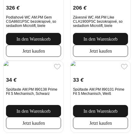
326
€
206
€
Podlahové WC AM.PM Gem
Závesné WC AM.PM Like
CGA8601PSC bezokrajové, so
CLA1900PSC bezokrajové, so
sedadlom Microlift, biele
sedadlom Microlift, biele
In den Warenkorb
In den Warenkorb
Jetzt kaufen
Jetzt kaufen
34
€
33
€
Spültaste AM.PM II90138 Prime
Spültaste AM.PM II90101 Prime
Fit S Mechanisch, Schwarz
Fit S Mechanisch, Weiß
In den Warenkorb
In den Warenkorb
Jetzt kaufen
Jetzt kaufen