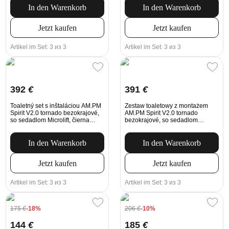
In den Warenkorb
In den Warenkorb
Jetzt kaufen
Jetzt kaufen
Artikel im Set: 3 из 3
Artikel im Set: 3 из 3
392
€
391
€
Toaletný set s inštaláciou AM.PM
Zestaw toaletowy z montażem
Spirit V2.0 tornado bezokrajové,
AM.PM Spirit V2.0 tornado
so sedadlom Microlift, čierna
bezokrajové, so sedadlom
Mechanické tlačidlo na
Microlift, biele Mechanické
splachovanie
tlačidlo na splachovanie
In den Warenkorb
In den Warenkorb
Jetzt kaufen
Jetzt kaufen
Artikel im Set: 3 из 3
Artikel im Set: 3 из 3
175
€
-18%
206
€
-10%
144
€
185
€