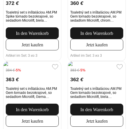
372
€
360
€
Toaletný set s inštaláciou AM.PM
Toaletný set s inštaláciou AM.PM
Spike tornado bezokrajové, so
Gem tornado bezokrajové, so
sedadlom Microlift, biela
sedadlom Microlift, chrom
Mechanické tlačidlo na
Mechanické tlačidlo na
splachovanie
splachovanie
In den Warenkorb
In den Warenkorb
Jetzt kaufen
Jetzt kaufen
Artikel im Set: 3 из 3
Artikel im Set: 3 из 3
384
€
-5%
383
€
-5%
363
€
362
€
Toaletný set s inštaláciou AM.PM
Toaletný set s inštaláciou AM.PM
Gem tornado bezokrajové, so
Gem tornado bezokrajové, so
sedadlom Microlift, čierna
sedadlom Microlift, biela
Mechanické tlačidlo na
Mechanické tlačidlo na
splachovanie
splachovanie
In den Warenkorb
In den Warenkorb
Jetzt kaufen
Jetzt kaufen