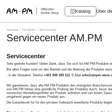
Offizieller
Katalog
Über di
Online-Shop
Startseite
Für Käufer
Servicecenter
Servicecenter AM.PM
Servicecenter
Sehr geehrte Kunden! Vielen Dank, dass Sie sich für AM.PM-Produkte e
Bei allen Fragen rund um den Betrieb und die Wartung der Produkte wend
- in der Slowakei: Telefon
+421 948 189 112
, E-Mail
info@ampm-store.
Wir garantieren, dass alle AM.PM-Produkte den strengsten Branchenvorsc
von AM.PM führen eine gründliche Prüfung der Produkte durch, bevor die
versteckte Herstellungsfehler am Produkt auftreten und von einem Spezi
umgehend gegen ein neues Produkt aus.
Die Garantiezeit für für den privaten Gebrauch erworbene Produkte begi