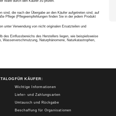
der Ware durch den Käufer zu prüfen.
n sind, die nach der Übergabe an den Käufer aufgetreten sind, auf
e Pflege (Pflegeempfehlungen finden Sie in der jedem Produkt
nen unter Verwendung von nicht originalen Ersatzteilen und
b des Einflussbereichs des Herstellers liegen, wie beispielsweise
en, Wasserverschmutzung, Naturphänomene, Naturkatastrophen,
ATALOG
FÜR KÄUFER:
Wichtige Informationen
Liefer- und Zahlungsarten
Umtausch und Rückgabe
Beschaffung für Organisationen