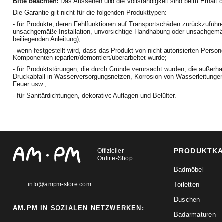
Bitte beachten:
Das Aussehen und die Vollständigkeit sind beim Erhalt 
Die Garantie gilt nicht für die folgenden Produkttypen:
- für Produkte, deren Fehlfunktionen auf Transportschäden zurückzuführe
unsachgemäße Installation, unvorsichtige Handhabung oder unsachgemäß
beiliegenden Anleitung);
- wenn festgestellt wird, dass das Produkt von nicht autorisierten Perso
Komponenten repariert/demontiert/überarbeitet wurde;
- für Produktstörungen, die durch Gründe verursacht wurden, die außerhal
Druckabfall in Wasserversorgungsnetzen, Korrosion von Wasserleitung
Feuer usw.;
- für Sanitärdichtungen, dekorative Auflagen und Belüfter.
PRODUKTK
Offizieller
Online-Shop
Badmöbel
info@ampm-store.com
Toiletten
Duschen
AM.PM IN SOZIALEN NETZWERKEN:
Badarmaturen