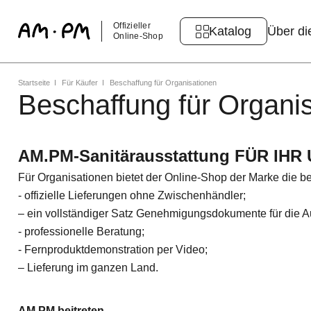
Offizieller
Katalog
Über di
Online-Shop
Startseite
Für Käufer
Beschaffung für Organisationen
Beschaffung für Organi
AM.PM-Sanitärausstattung FÜR I
Für Organisationen bietet der Online-Shop der Marke die 
- offizielle Lieferungen ohne Zwischenhändler;
– ein vollständiger Satz Genehmigungsdokumente für die A
- professionelle Beratung;
- Fernproduktdemonstration per Video;
– Lieferung im ganzen Land.
AM.PM beitreten