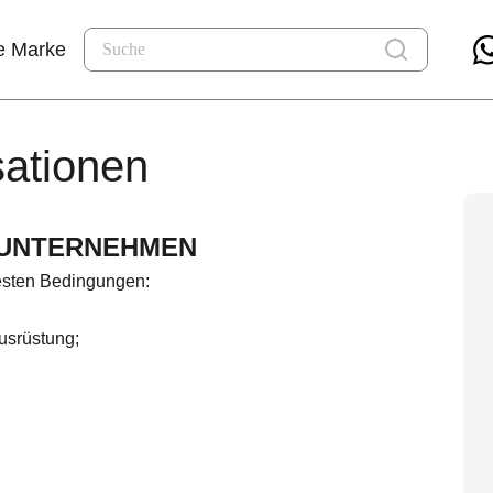
e Marke
sationen
HR UNTERNEHMEN
besten Bedingungen:
usrüstung;