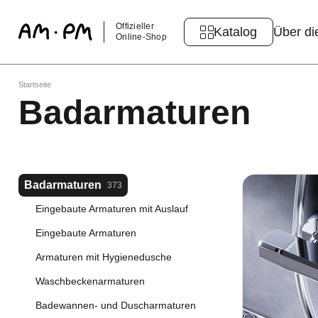
Offizieller
Katalog
Über di
Online-Shop
Startseite
Badarmaturen
Badarmaturen
373
Eingebaute Armaturen mit Auslauf
Eingebaute Armaturen
Armaturen mit Hygienedusche
Waschbeckenarmaturen
Badewannen- und Duscharmaturen