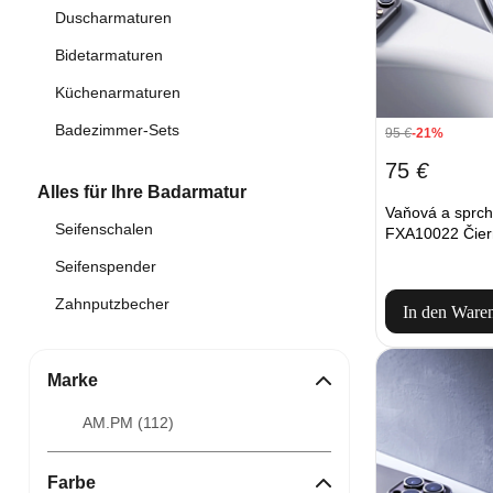
Duscharmaturen
Bidetarmaturen
Küchenarmaturen
Badezimmer-Sets
95
€
-21%
75
€
Alles für Ihre Badarmatur
Vaňová a sprch
Seifenschalen
FXA10022 Čier
Seifenspender
Zahnputzbecher
In den Ware
Marke
AM.PM (
112
)
Farbe