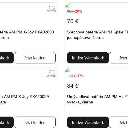
95
€
-26%
29810
70
€
téria AM.PM X-Joy FXA02800
Sprchová batéria AM.PM Spike 
chróm
jednopáková, čierna
nkorb
Jetzt kaufen
In den Warenkorb
Jetzt
134
€
-37%
29796
84
€
ria AM.PM X-Joy FXA20099
Umývadlová batéria AM.PM Hit 
latá
vysoká, čierna
nkorb
Jetzt kaufen
In den Warenkorb
Jetzt