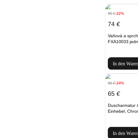
95
€
-22%
74
€
Vaňová a sprch
FXA10033 jedn
In den Ware
86
€
-24%
65
€
Duscharmatur
Einhebel, Chr
In den Ware