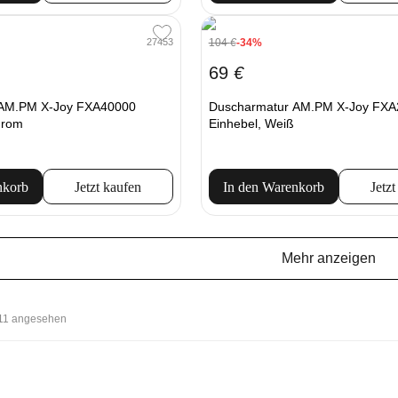
104
€
-34%
27453
69
€
 AM.PM X-Joy FXA40000
Duscharmatur AM.PM X-Joy FXA
hrom
Einhebel, Weiß
nkorb
Jetzt kaufen
In den Warenkorb
Jetzt
Mehr anzeigen
111 angesehen