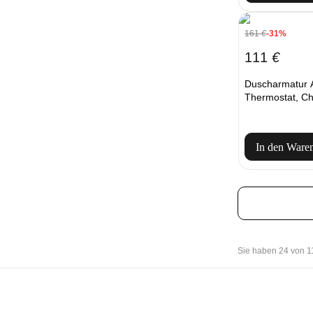
161
€
-31%
111
€
Duscharmatur
Thermostat, C
In den Ware
Sie haben 24 von 