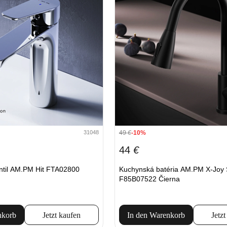
49
€
-10%
31048
44
€
ntil AM.PM Hit FTA02800
Kuchynská batéria AM.PM X-Joy 
F85B07522 Čierna
nkorb
Jetzt kaufen
In den Warenkorb
Jetzt