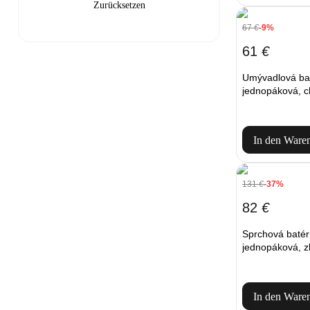
67
€
-9%
61
€
Umývadlová ba
jednopáková, 
In den Ware
131
€
-37%
82
€
Sprchová baté
jednopáková, z
In den Ware