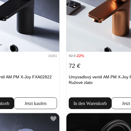
92
€
-22%
31051
72
€
ntil AM.PM X-Joy FXA02822
Umyvadlový ventil AM.PM X-Joy
Ružové zlato
nkorb
Jetzt kaufen
In den Warenkorb
Jetzt