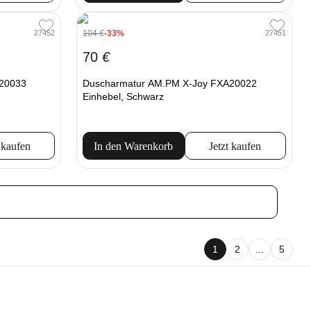
104
€
-33%
27452
27451
70
€
20033
Duscharmatur AM.PM X-Joy FXA20022
Einhebel, Schwarz
 kaufen
In den Warenkorb
Jetzt kaufen
1
2
...
5