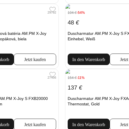
104
€
-54%
29792
48
€
ová batéria AM.PM X-Joy
Duscharmatur AM.PM X-Joy S F
opáková, biela
Einhebel, Weiß
nkorb
Jetzt kaufen
In den Warenkorb
Jetzt
154
€
-11%
27456
137
€
 AM.PM X-Joy S FXB20000
Duscharmatur AM.PM X-Joy FXA
om
Thermostat, Gold
nkorb
Jetzt kaufen
In den Warenkorb
Jetzt