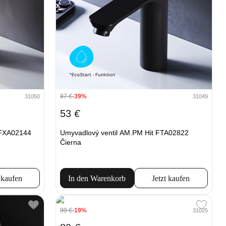
87
€
-39%
31050
31049
53
€
 FXA02144
Umyvadlový ventil AM.PM Hit FTA02822
Čierna
 kaufen
In den Warenkorb
Jetzt kaufen
99
€
-19%
31025