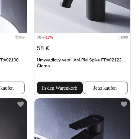
70
€
-17%
31069
31068
58
€
 FPA02100
Umyvadlový ventil AM.PM Spike FPA02122
Čierna
 kaufen
In den Warenkorb
Jetzt kaufen