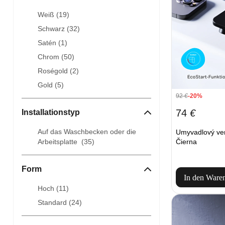
Weiß (
19
)
Schwarz (
32
)
Satén (
1
)
Chrom (
50
)
Roségold (
2
)
Gold (
5
)
92
€
-20%
74
€
Installationstyp
Auf das Waschbecken oder die
Umyvadlový ve
Arbeitsplatte (
35
)
Čierna
Form
In den Ware
Hoch (
11
)
Standard (
24
)