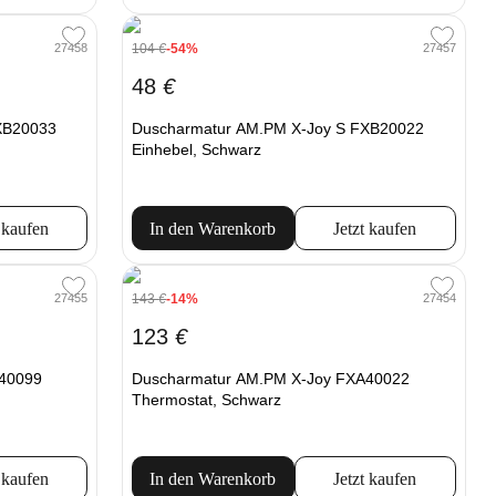
104
€
-54%
27458
27457
48
€
XB20033
Duscharmatur AM.PM X-Joy S FXB20022
Einhebel, Schwarz
 kaufen
In den Warenkorb
Jetzt kaufen
143
€
-14%
27455
27454
123
€
40099
Duscharmatur AM.PM X-Joy FXA40022
Thermostat, Schwarz
 kaufen
In den Warenkorb
Jetzt kaufen