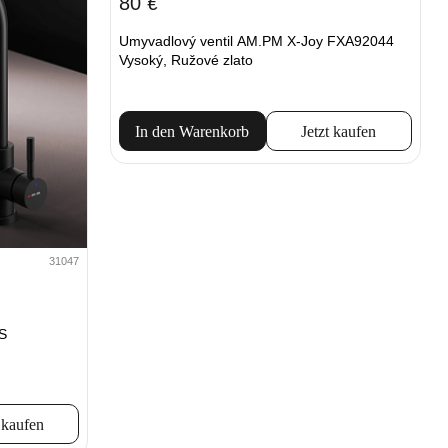
80
€
Umyvadlový ventil AM.PM X-Joy FXA92044
Vysoký, Ružové zlato
In den Warenkorb
Jetzt kaufen
31047
S
 kaufen