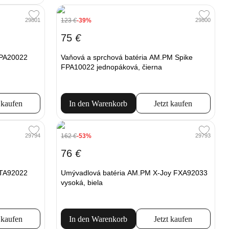
123
€
-39%
29801
29800
75
€
FPA20022
Vaňová a sprchová batéria AM.PM Spike
FPA10022 jednopáková, čierna
 kaufen
In den Warenkorb
Jetzt kaufen
162
€
-53%
29794
29793
76
€
FTA92022
Umývadlová batéria AM.PM X-Joy FXA92033
vysoká, biela
 kaufen
In den Warenkorb
Jetzt kaufen