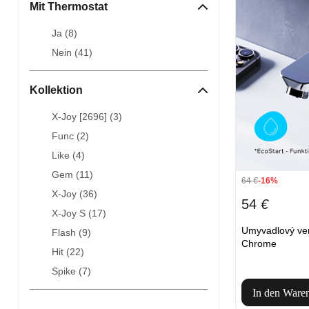
Mit Thermostat
Ja (
8
)
Nein (
41
)
Kollektion
X-Joy [2696] (
3
)
Func (
2
)
Like (
4
)
Gem (
11
)
64
€
-16%
X-Joy (
36
)
54
€
X-Joy S (
17
)
Umyvadlový ve
Flash (
9
)
Chrome
Hit (
22
)
Spike (
7
)
In den Ware