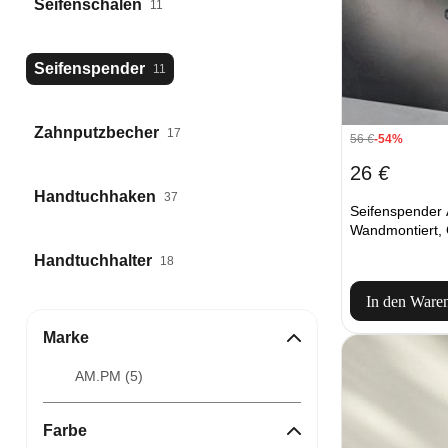
Seifenschalen
11
Seifenspender
11
Zahnputzbecher
17
56
€
-54%
26
€
Handtuchhaken
37
Seifenspender 
Wandmontiert, 
Handtuchhalter
18
In den Ware
Marke
AM.PM (
5
)
Farbe