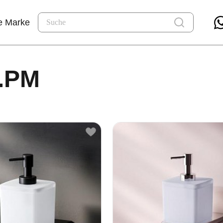
e Marke
M.PM