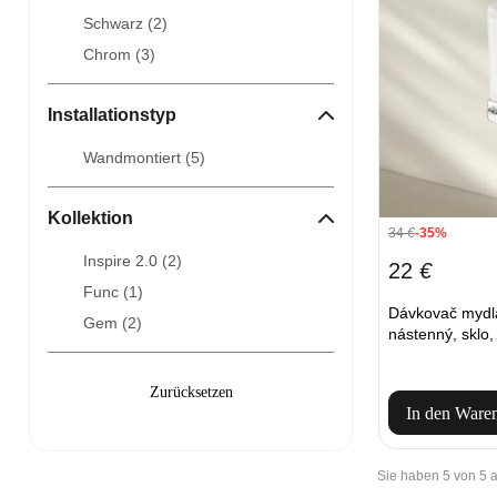
Schwarz (
2
)
Chrom (
3
)
Installationstyp
Wandmontiert (
5
)
Kollektion
34
€
-35%
Inspire 2.0 (
2
)
22
€
Func (
1
)
Dávkovač myd
Gem (
2
)
nástenný, sklo
In den Ware
Sie haben 5 von 5