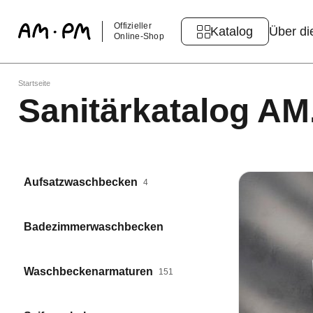
Offizieller
Katalog
Über di
Online-Shop
Startseite
Sanitärkatalog A
Aufsatzwaschbecken
4
Badezimmerwaschbecken
Waschbeckenarmaturen
151