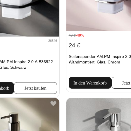
47
€
-49%
26546
24
€
Seifenspender AM.PM Inspire 2.
AM.PM Inspire 2.0 AIB36922
Wandmontiert, Glas, Chrom
Glas, Schwarz
In den Warenkorb
Jetzt
nkorb
Jetzt kaufen