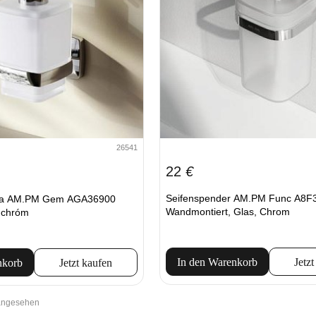
26541
22
€
Seifenspender AM.PM Func A8F
la AM.PM Gem AGA36900
Wandmontiert, Glas, Chrom
, chróm
In den Warenkorb
Jetzt
nkorb
Jetzt kaufen
 angesehen