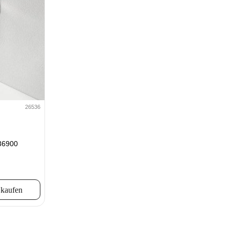
26536
36900
 kaufen