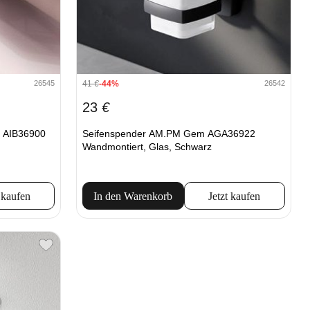
41
€
-44%
26545
26542
23
€
0 AIB36900
Seifenspender AM.PM Gem AGA36922
Wandmontiert, Glas, Schwarz
 kaufen
In den Warenkorb
Jetzt kaufen