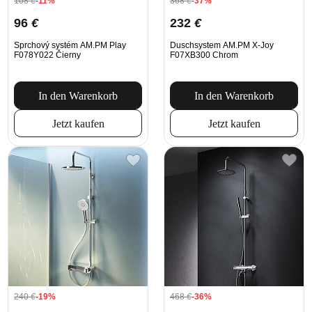
108
€
-11%
368
€
-37%
96
€
232
€
Sprchový systém AM.PM Play
Duschsystem AM.PM X-Joy
F078Y022 Čierny
F07XB300 Chrom
In den Warenkorb
In den Warenkorb
Jetzt kaufen
Jetzt kaufen
240
€
-19%
468
€
-36%