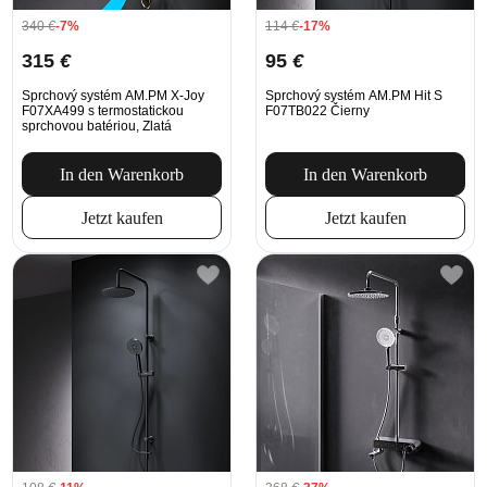
340
€
-7%
114
€
-17%
315
€
95
€
Sprchový systém AM.PM X-Joy
Sprchový systém AM.PM Hit S
F07XA499 s termostatickou
F07TB022 Čierny
sprchovou batériou, Zlatá
In den Warenkorb
In den Warenkorb
Jetzt kaufen
Jetzt kaufen