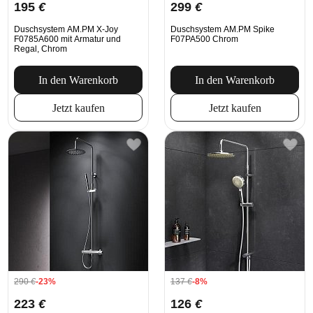
195
€
299
€
Duschsystem AM.PM X-Joy
Duschsystem AM.PM Spike
F0785A600 mit Armatur und
F07PA500 Chrom
Regal, Chrom
In den Warenkorb
In den Warenkorb
Jetzt kaufen
Jetzt kaufen
290
€
-23%
137
€
-8%
223
€
126
€