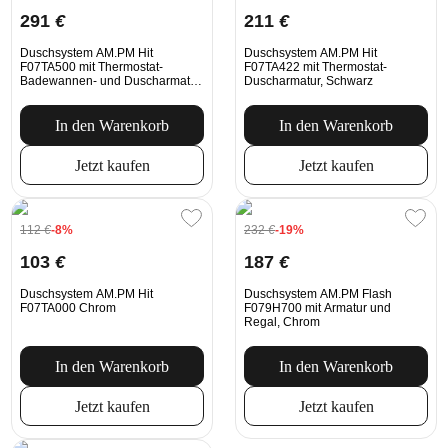
291
€
211
€
Duschsystem AM.PM Hit
Duschsystem AM.PM Hit
F07TA500 mit Thermostat-
F07TA422 mit Thermostat-
Badewannen- und Duscharmatur,
Duscharmatur, Schwarz
Chrom
In den Warenkorb
In den Warenkorb
Jetzt kaufen
Jetzt kaufen
112
€
-8%
232
€
-19%
103
€
187
€
Duschsystem AM.PM Hit
Duschsystem AM.PM Flash
F07TA000 Chrom
F079H700 mit Armatur und
Regal, Chrom
In den Warenkorb
In den Warenkorb
Jetzt kaufen
Jetzt kaufen