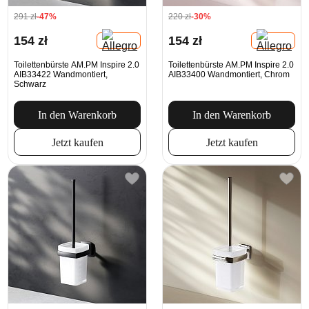
291 zł
-47%
220 zł
-30%
154 zł
154 zł
Toilettenbürste AM.PM Inspire 2.0
Toilettenbürste AM.PM Inspire 2.0
AIB33422 Wandmontiert,
AIB33400 Wandmontiert, Chrom
Schwarz
In den Warenkorb
In den Warenkorb
Jetzt kaufen
Jetzt kaufen