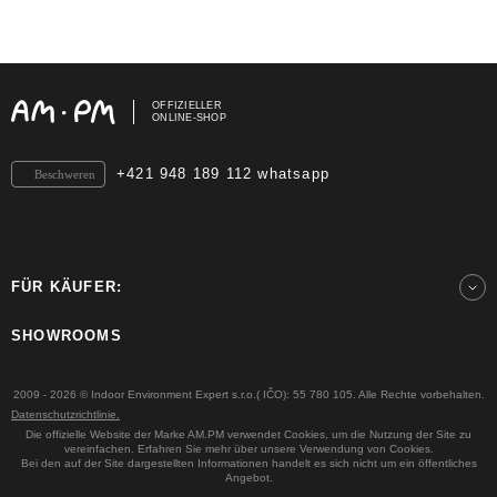
OFFIZIELLER
ONLINE-SHOP
+421 948 189 112 whatsapp
Beschweren
FÜR KÄUFER:
SHOWROOMS
2009 - 2026 © Indoor Environment Expert s.r.o.( IČO): 55 780 105. Alle Rechte vorbehalten.
Datenschutzrichtlinie.
Die offizielle Website der Marke AM.PM verwendet Cookies, um die Nutzung der Site zu
vereinfachen. Erfahren Sie mehr über unsere Verwendung von Cookies.
Bei den auf der Site dargestellten Informationen handelt es sich nicht um ein öffentliches
Angebot.