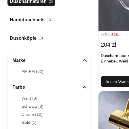
Duscharmaturen
25
Handduschsets
13
445 zł
-54%
Duschköpfe
10
204 zł
Duscharmatur
Marke
Einhebel, Weiß
AM.PM (
22
)
In den Ware
Farbe
Weiß (
3
)
Schwarz (
8
)
Chrom (
10
)
Gold (
1
)