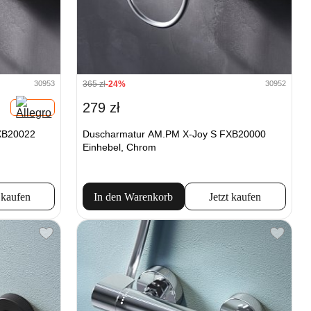
365 zł
-24%
30953
30952
279 zł
XB20022
Duscharmatur AM.PM X-Joy S FXB20000
Einhebel, Chrom
 kaufen
In den Warenkorb
Jetzt kaufen