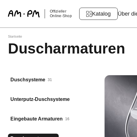
Offizieller
Katalog
Über di
Online-Shop
Startseite
Duscharmaturen
Duschsysteme
31
Unterputz-Duschsysteme
Eingebaute Armaturen
16