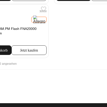
30930
 AM.PM Flash FNA20000
om
nkorb
Jetzt kaufen
22 angesehen