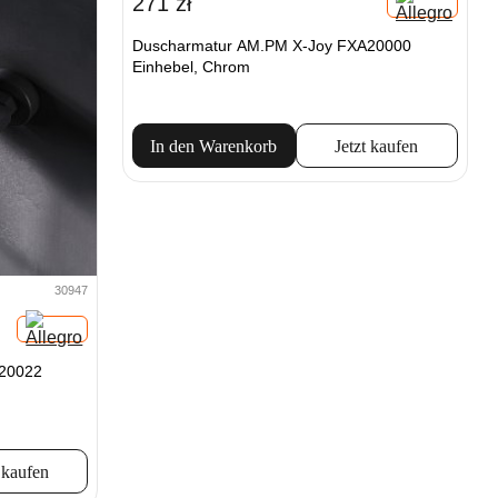
271 zł
Duscharmatur AM.PM X-Joy FXA20000
Einhebel, Chrom
In den Warenkorb
Jetzt kaufen
30947
20022
 kaufen