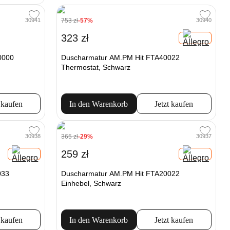
753 zł
-57%
30941
30940
323 zł
0000
Duscharmatur AM.PM Hit FTA40022
Thermostat, Schwarz
 kaufen
In den Warenkorb
Jetzt kaufen
365 zł
-29%
30938
30937
259 zł
033
Duscharmatur AM.PM Hit FTA20022
Einhebel, Schwarz
 kaufen
In den Warenkorb
Jetzt kaufen