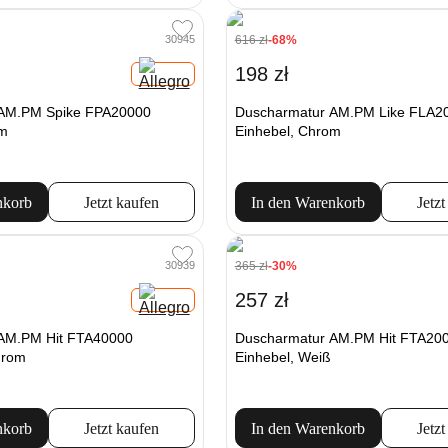
616 zł
-68%
30945
198 zł
 AM.PM Spike FPA20000
Duscharmatur AM.PM Like FLA2
om
Einhebel, Chrom
nkorb
Jetzt kaufen
In den Warenkorb
Jetzt
365 zł
-30%
30939
257 zł
AM.PM Hit FTA40000
Duscharmatur AM.PM Hit FTA20
hrom
Einhebel, Weiß
nkorb
Jetzt kaufen
In den Warenkorb
Jetzt