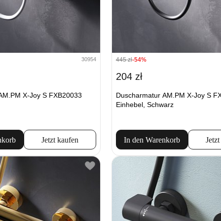
445 zł
-54%
30954
204 zł
 AM.PM X-Joy S FXB20033
Duscharmatur AM.PM X-Joy S F
Einhebel, Schwarz
nkorb
Jetzt kaufen
In den Warenkorb
Jetzt