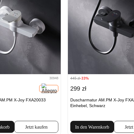
445 zł
-33%
30948
299 zł
 AM.PM X-Joy FXA20033
Duscharmatur AM.PM X-Joy FXA
Einhebel, Schwarz
nkorb
Jetzt kaufen
In den Warenkorb
Jetzt