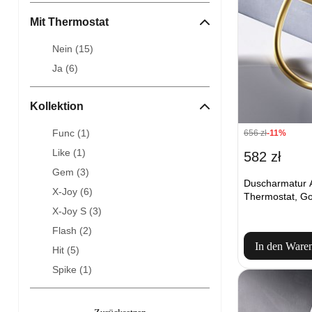
Mit Thermostat
Nein (
15
)
Ja (
6
)
Kollektion
Func (
1
)
656 zł
-11%
Like (
1
)
582 zł
Gem (
3
)
Duscharmatur
X-Joy (
6
)
Thermostat, Go
X-Joy S (
3
)
Flash (
2
)
In den Ware
Hit (
5
)
Spike (
1
)