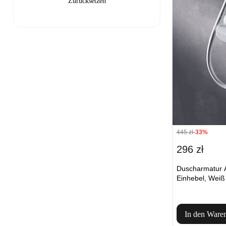
445 zł
-33%
296 zł
Duscharmatur
Einhebel, Weiß
In den Ware