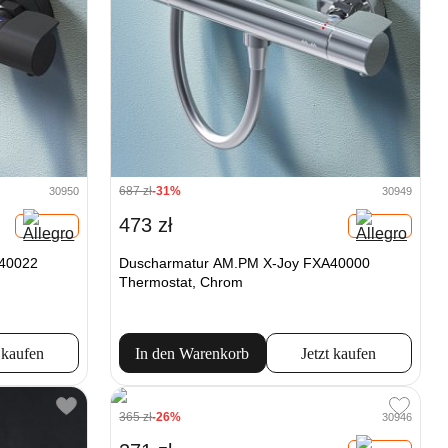
687 zł
-31%
30950
30949
473 zł
40022
Duscharmatur AM.PM X-Joy FXA40000
Thermostat, Chrom
 kaufen
In den Warenkorb
Jetzt kaufen
365 zł
-26%
30946