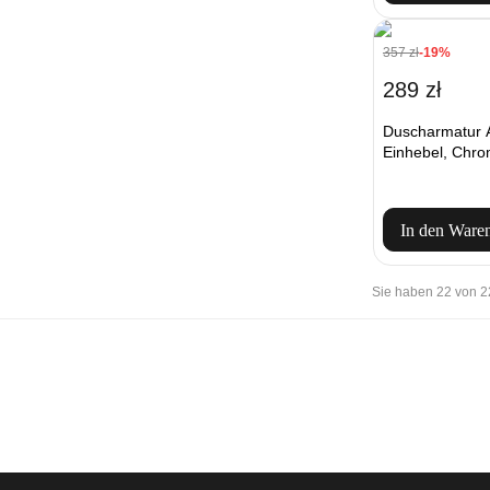
357 zł
-19%
289 zł
Duscharmatur
Einhebel, Chr
In den Ware
Sie haben 22 von 