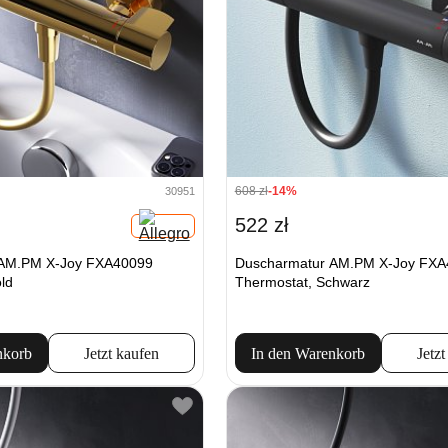
608 zł
-14%
30951
522 zł
 AM.PM X-Joy FXA40099
Duscharmatur AM.PM X-Joy FXA
ld
Thermostat, Schwarz
nkorb
Jetzt kaufen
In den Warenkorb
Jetzt