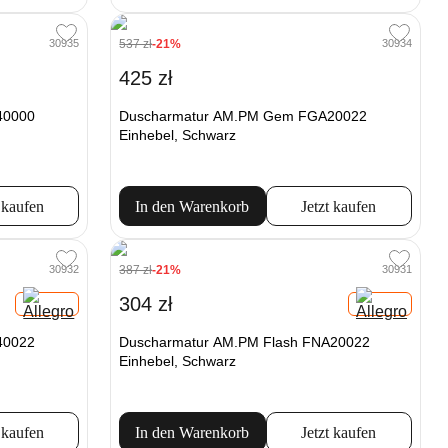
537 zł
-21%
30935
30934
425 zł
40000
Duscharmatur AM.PM Gem FGA20022
Einhebel, Schwarz
 kaufen
In den Warenkorb
Jetzt kaufen
387 zł
-21%
30932
30931
304 zł
40022
Duscharmatur AM.PM Flash FNA20022
Einhebel, Schwarz
 kaufen
In den Warenkorb
Jetzt kaufen