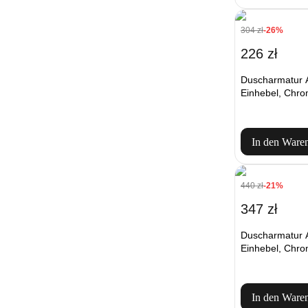
304 zł
-26%
226 zł
Duscharmatur 
Einhebel, Chr
In den Ware
440 zł
-21%
347 zł
Duscharmatur
Einhebel, Chr
In den Ware