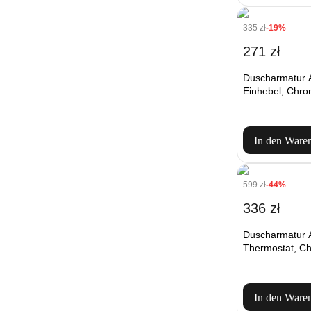
335 zł
-19%
271 zł
Duscharmatur
Einhebel, Chr
In den Ware
599 zł
-44%
336 zł
Duscharmatur 
Thermostat, C
In den Ware