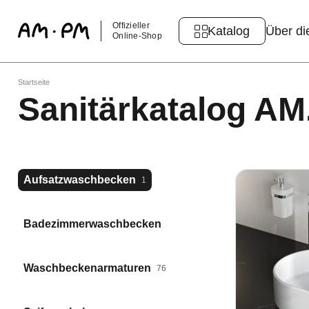
Offizieller
Katalog
Über di
Online-Shop
Startseite
Sanitärkatalog A
Aufsatzwaschbecken
1
Badezimmerwaschbecken
Waschbeckenarmaturen
76