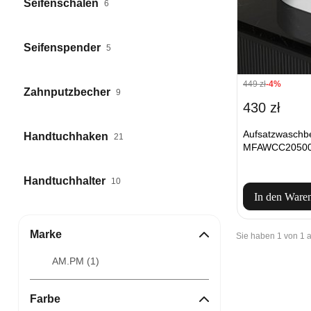
Seifenschalen
6
Seifenspender
5
449 zł
-4%
Zahnputzbecher
9
430 zł
Aufsatzwasch
Handtuchhaken
21
MFAWCC20500
Handtuchhalter
10
In den Ware
Marke
Sie haben 1 von 1
AM.PM (
1
)
Farbe