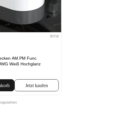
30716
becken AM.PM Func
WG Weiß Hochglanz
nkorb
Jetzt kaufen
 angesehen