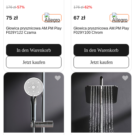
176 zł
-57%
176 zł
-62%
75 zł
67 zł
Głowica prysznicowa AM.PM Play
Głowica prysznicowa AM.PM Play
F029Y122 Czarna
F029Y100 Chrom
In den Warenkorb
In den Warenkorb
Jetzt kaufen
Jetzt kaufen