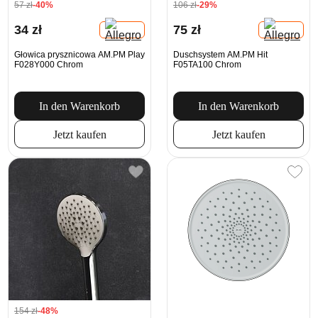
57 zł
-40%
106 zł
-29%
34 zł
75 zł
Głowica prysznicowa AM.PM Play
Duschsystem AM.PM Hit
F028Y000 Chrom
F05TA100 Chrom
In den Warenkorb
In den Warenkorb
Jetzt kaufen
Jetzt kaufen
154 zł
-48%