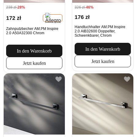
238 zł
-28%
326 zł
-46%
176 zł
172 zł
Handtuchhalter AM.PM Inspire
Zahnputzbecher AM.PM Inspire
2.0 AIB32600 Doppelter,
2.0 A50A32300 Chrom
Schwenkbarer, Chrom
In den Warenkorb
In den Warenkorb
Jetzt kaufen
Jetzt kaufen