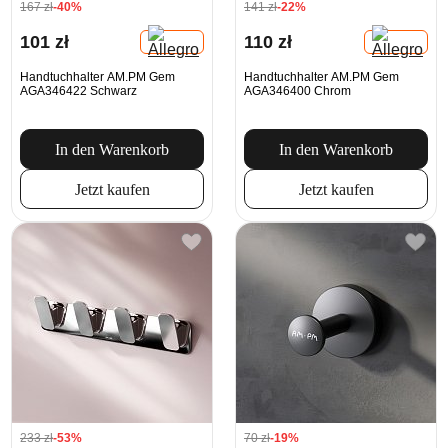
167 zł
-40%
141 zł
-22%
101 zł
110 zł
Handtuchhalter AM.PM Gem
Handtuchhalter AM.PM Gem
AGA346422 Schwarz
AGA346400 Chrom
In den Warenkorb
In den Warenkorb
Jetzt kaufen
Jetzt kaufen
233 zł
-53%
70 zł
-19%