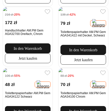
216 zł
-20%
136 zł
-42%
172 zł
79 zł
Handtuchhalter AM.PM Gem
Toilettenpapierhalter AM.PM Gem
AGA32700 Dreifach, Chrom
AGA341422 mit Deckel, Schwarz
In den Warenkorb
In den Warenkorb
Jetzt kaufen
Jetzt kaufen
106 zł
-55%
88 zł
-20%
48 zł
70 zł
Toilettenpapierhalter AM.PM Gem
Toilettenpapierhalter AM.PM Gem
AGA34122 Schwarz
AGA34100 Chrom