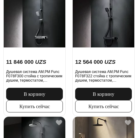
11 846 000
UZS
12 564 000
UZS
Душевая система AM.PM Func
Душевая система AM.PM Func
F078F300 стойка с тропическим
F078F322 стойка с тропическим
душем, термостатом,
душем, термостатом,
смесителем, изливом, хром
смесителем, изливом, черная
В корзину
В корзину
Купить сейчас
Купить сейчас