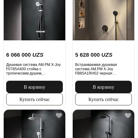
6 066 000
UZS
5 628 000
UZS
Душевая система AM.PM X-Joy
Встраиваемая душевая
F0785A400 стойка с
система AM.PM X-Joy
тропическим душем,
FB85A1RH02 черная:
термостатом, смесителем, хром
тропический верхний душ,
ручной душ
В корзину
В корзину
Купить сейчас
Купить сейчас