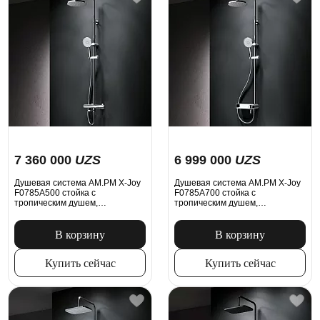
7 360 000
UZS
6 999 000
UZS
Душевая система AM.PM X-Joy
Душевая система AM.PM X-Joy
F0785A500 стойка с
F0785A700 стойка с
тропическим душем,
тропическим душем,
термостатом, смесителем,
смесителем, хром
изливом, хром
В корзину
В корзину
Купить сейчас
Купить сейчас