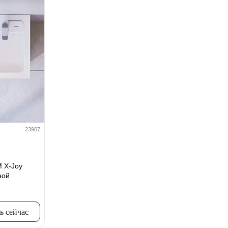
23907
 X-Joy
ной
ь сейчас