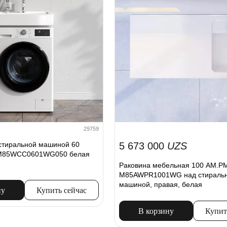
29759
стиральной машиной 60
5 673 000
UZS
 M85WCC0601WG050 белая
Раковина мебельная 100 AM.PM
M85AWPR1001WG над стираль
машиной, правая, белая
ну
Купить сейчас
В корзину
Купит