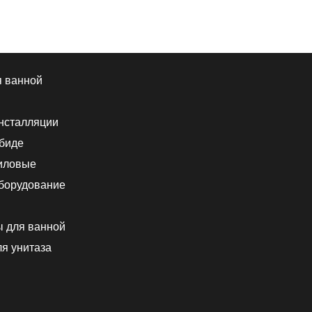
я ванной
нсталляции
 биде
иловые
борудование
ы для ванной
я унитаза