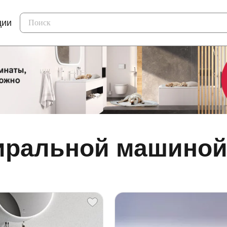
ции
иральной машино