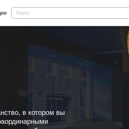
ции
нство, в котором вы
траординарными