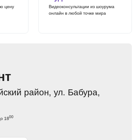
ю цену
Видеоконсультации из шоурума
онлайн в любой точке мира
нт
ский район, ул. Бабура,
00
о 18