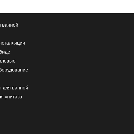
я ванной
нсталляции
 биде
иловые
борудование
ы для ванной
я унитаза