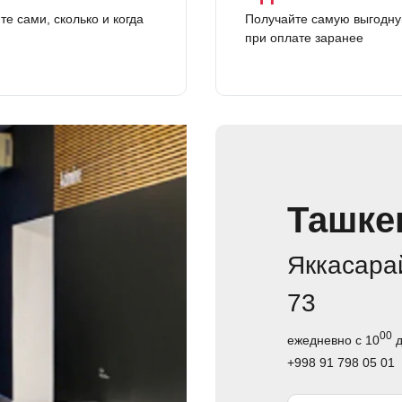
е сами, сколько и когда
Получайте самую выгодну
при оплате заранее
Ташке
Яккасарай
73
00
ежедневно с 10
д
+998 91 798 05 01