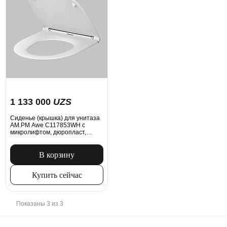
1 133 000
UZS
Сиденье (крышка) для унитаза
AM.PM Awe C117853WH с
микролифтом, дюропласт,
белое
В корзину
Купить сейчас
Показаны 3 из 3