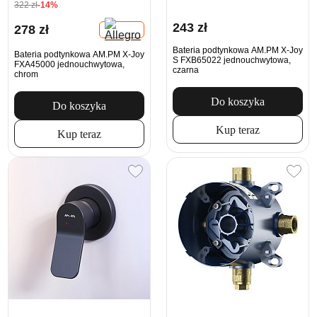
322 zł
-14%
243 zł
278 zł
Bateria podtynkowa AM.PM X-Joy
Bateria podtynkowa AM.PM X-Joy
S FXB65022 jednouchwytowa,
FXA45000 jednouchwytowa,
czarna
chrom
Do koszyka
Do koszyka
Kup teraz
Kup teraz