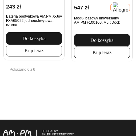
243 zł
547 zł
Bateria podtynkowa AM.PM X-Joy
Moduł bazowy uniwersalny
FXA65022 jednouchwytowa,
AM.PM F100100, MultiDock
czarna
Do koszyka
Do koszyka
Kup teraz
Kup teraz
Pokazano 6 z 6
OFICJALNY
SKLEP INTERNETOWY