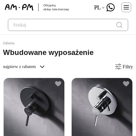
Oficjalny
PL
sklep internetowy
Główna
Wbudowane wyposażenie
Filtry
najpierw z rabatem