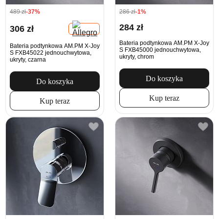
489 zł
-37%
286 zł
-1%
284 zł
306 zł
Bateria podtynkowa AM.PM X-Joy
Bateria podtynkowa AM.PM X-Joy
S FXB45000 jednouchwytowa,
S FXB45022 jednouchwytowa,
ukryty, chrom
ukryty, czarna
Do koszyka
Do koszyka
Kup teraz
Kup teraz