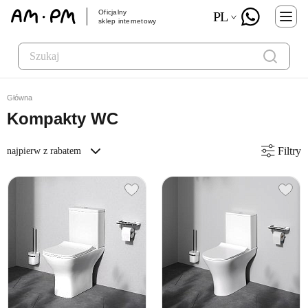
Oficjalny
PL
sklep internetowy
Główna
Kompakty WC
Filtry
najpierw z rabatem