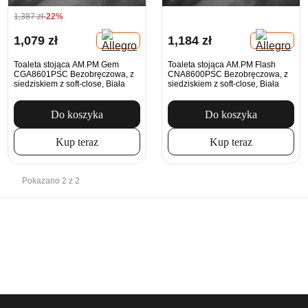
1,387 zł
-22%
1,079 zł
1,184 zł
Toaleta stojąca AM.PM Gem
Toaleta stojąca AM.PM Flash
CGA8601PSC Bezobręczowa, z
CNA8600PSC Bezobręczowa, z
siedziskiem z soft-close, Biała
siedziskiem z soft-close, Biała
Do koszyka
Do koszyka
Kup teraz
Kup teraz
Pokazano 2 z 2