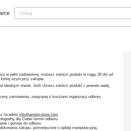
arce
sz w pełni zadowolony, możesz zwrócić produkt w ciągu 30 dni od
której użyto przy zakupie.
w idealnym stanie. Jeśli chcesz zwrócić produkt z powodu wady,
ceny zamówienia, związanej z kosztami organizacji odbioru.
sz na adres
info@ampm-store.com
dogodny dla Ciebie termin odbioru.
nie i gotowe do odbioru.
o dokonania zakupu, pomniejszone o opłatę manipulacyjną.