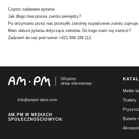
Często zadawane pytania:
Jak długo trwa proces zwrotu pieniędzy?
Po otrzymaniu przez nas przesyłki zwrotnej rozpatrzenie zwrotu zajmuje
Mam dalsze pytania dotyczące zwrotów. Do kogo mam się zwrócić?
Zadzwoń do nas pod numer +421 948 189 112.
KATA
Oficjalny
sklep internetowy
Meble ł
info@ampm-store.com
Toalety
Pryszni
AM.PM W MEDIACH
Baterie
SPOŁECZNOŚCIOWYCH:
Akcesor