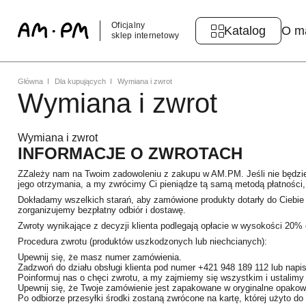
Oficjalny
Katalog
O m
sklep internetowy
Główna
Dla kupujących
Wymiana i zwrot
Wymiana i zwrot
Wymiana i zwrot
INFORMACJE O ZWROTACH
ZZależy nam na Twoim zadowoleniu z zakupu w AM.PM. Jeśli nie będzie
jego otrzymania, a my zwrócimy Ci pieniądze tą samą metodą płatności, 
Dokładamy wszelkich starań, aby zamówione produkty dotarły do Ciebie 
zorganizujemy bezpłatny odbiór i dostawę.
Zwroty wynikające z decyzji klienta podlegają opłacie w wysokości 20% 
Procedura zwrotu (produktów uszkodzonych lub niechcianych):
Upewnij się, że masz numer zamówienia.
Zadzwoń do działu obsługi klienta pod numer +421 948 189 112 lub napi
Poinformuj nas o chęci zwrotu, a my zajmiemy się wszystkim i ustalimy 
Upewnij się, że Twoje zamówienie jest zapakowane w oryginalne opakowa
Po odbiorze przesyłki środki zostaną zwrócone na kartę, której użyto d