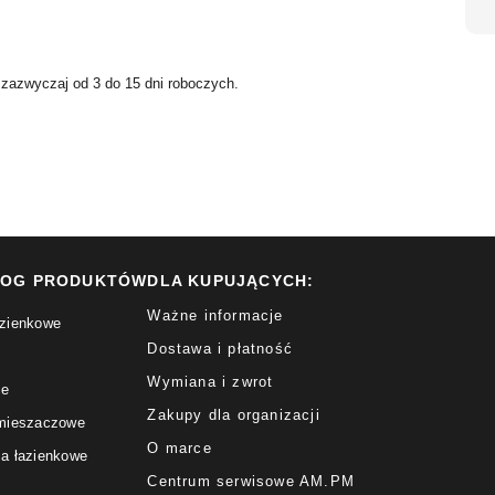
 zazwyczaj od 3 do 15 dni roboczych.
LOG PRODUKTÓW
DLA KUPUJĄCYCH:
Ważne informacje
azienkowe
Dostawa i płatność
Wymiana i zwrot
ce
Zakupy dla organizacji
 mieszaczowe
O marce
ia łazienkowe
Centrum serwisowe AM.PM