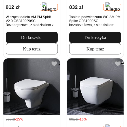
912 zł
832 zł
Wisząca toaleta AM.PM Spirit
Toaleta podwieszana WC AM.PM
V2.0 CSB190P0SC
Spike CPA1900SC
Bezobręczowa, z siedziskiem z
bezobrzeżowa, z siedziskiem
soft-close, Biała
Microlift, biała
Do koszyka
Do koszyka
Kup teraz
Kup teraz
568 zł
-15%
991 zł
-16%