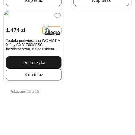
Kup teraz
Kup teraz
1,474 zł
Toaleta podwieszana WC AM.PM
X-Joy CXB1700MBSC
bezobrzeżowa, z siedziskiem
Microlift, czarna
Do koszyka
Kup teraz
Pokazano 15 z 15