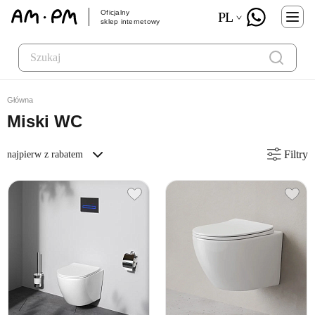
Oficjalny
PL
sklep internetowy
Główna
Miski WC
Filtry
najpierw z rabatem