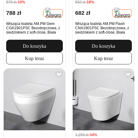
876 zł
-10%
832 zł
-18%
788 zł
682 zł
Wisząca toaleta AM.PM Gem
Wisząca toaleta AM.PM Flash
CGA1901PSC Bezobręczowa, z
CNA1901PSC Bezobręczowa, z
siedziskiem z soft-close, Biała
siedziskiem z soft-close, Biała
Do koszyka
Do koszyka
Kup teraz
Kup teraz
1,255 zł
-34%