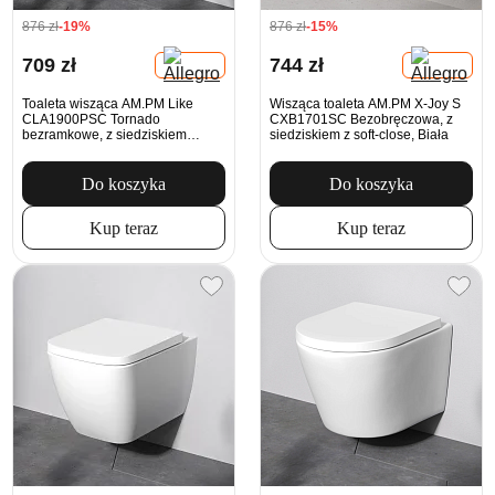
876 zł
-19%
876 zł
-15%
709 zł
744 zł
Toaleta wisząca AM.PM Like
Wisząca toaleta AM.PM X-Joy S
CLA1900PSC Tornado
CXB1701SC Bezobręczowa, z
bezramkowe, z siedziskiem
siedziskiem z soft-close, Biała
Microlift, białe
Do koszyka
Do koszyka
Kup teraz
Kup teraz