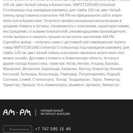
100 см, цвет белый глянец в Казахстане. M8FST1001WG Universal
Столешница под накладную раковину, для тумбы 100 см, цвет белый
глянец представлена в каталоге AM.PM на официальном сайте ampm-
store.com в Казахстане. Получите профессиональную консультацию в
шоуруме Алматы и Астаны, ознакомьтесь с описанием, характеристиками,
инструкциями, отзывами покупателей, рекомендациями производителя,
чтобы выбрать и заказать лучшее из каталога сантехники AM.PM.
Сделайте выбор – получить заказ с доставкой или самовывозом. Купить
товар M8FST1001WG Universal Столешница под накладную раковину, для
тумбы 100 см, цвет белый глянец в интернет-магазине ampm-store.com
можно онлайн. Доставка в Алматы и Алматинскую область, Астану и
другие города Казахстана, такие как: Актау, Актобе, Атырау, Балхаш,
Жанаозен, Жезказган, Караганда, Каскелен, Кентау, Кокшетау, Конаев,
Костанай, Кульсары, Кызылорда, Павлодар, Петропавловск, Рудный,
Сатпаев, Семей, Степногорск, Талгар, Талдыкорган, Тараз, Темиртау,
Туркестан, Уральск, Усть-Каменогорск, Шымкент, Щучинск, Экибастуз
ОФИЦИАЛЬНЫЙ
ИНТЕРНЕТ-МАГАЗИН
+7 747 095 15 49
Пожаловаться