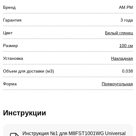
Бренд
AM.PM
Гарантия
3 года
Цвет
Белый глянец
Размер
100 см
Установка
Накладная
Объем для доставки (м3)
0,038
Форма
Прямоугольная
Инструкции
Инструкция №1 для M8FST1001WG Universal